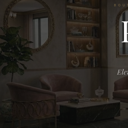
BOU
Ele