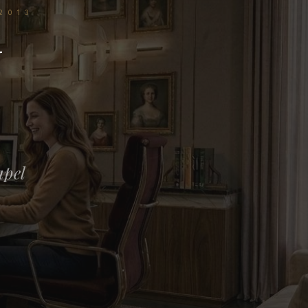
2013
— PAP
N
apel