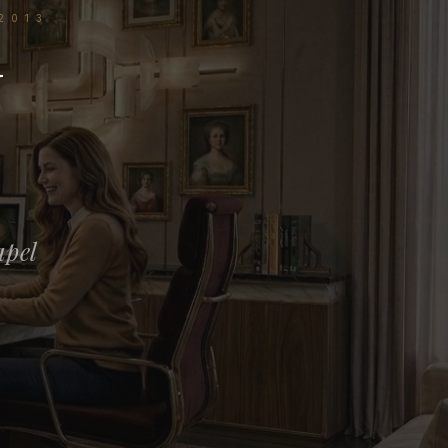
2013
— PAP
N
apel