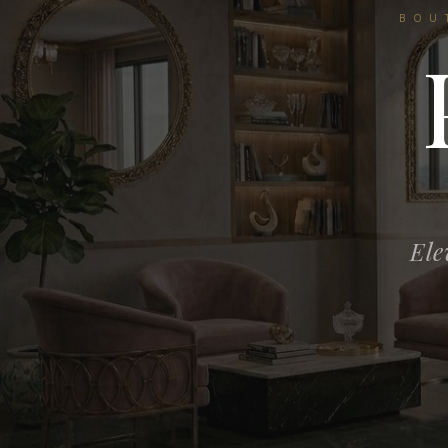
BOU
Ele