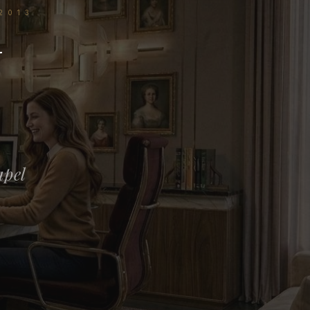
2013
— PAP
N
apel