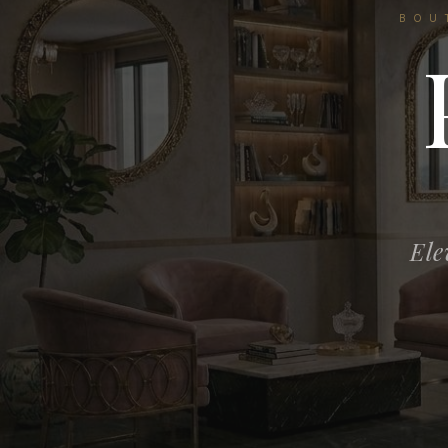
BOU
Ele