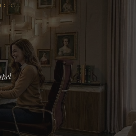
2013
— PAP
N
apel