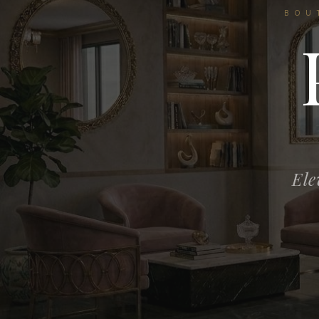
BOU
Ele